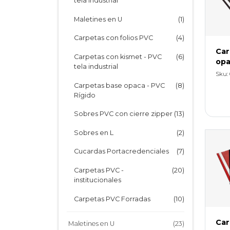
tela industrial
Cartone Fantasía Anillada
(1)
Maletines en U
(1)
Cartone Fantasía Espiralada
(1)
Carpetas con folios PVC
(4)
Car
Repuestos e Índices
(15)
Carpetas con kismet - PVC
(6)
opa
tela industrial
Sku: 
Carpetas base opaca - PVC
(8)
Rígido
Sobres PVC con cierre zipper
(13)
Sobres en L
(2)
Cucardas Portacredenciales
(7)
Carpetas PVC -
(20)
institucionales
Carpetas PVC Forradas
(10)
Biblioratos PVC Forrados
(4)
Car
Maletines en U
(23)