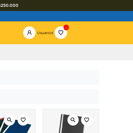
$250.000
0
Usuarios