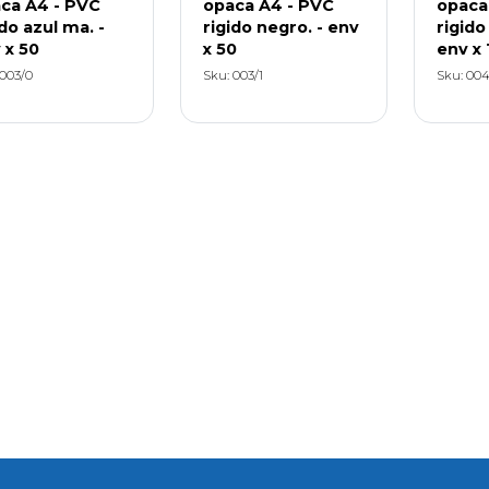
ca A4 - PVC
opaca A4 - PVC
opaca
ido azul ma. -
rigido negro. - env
rigido
 x 50
x 50
env x 
 003/0
Sku: 003/1
Sku: 004