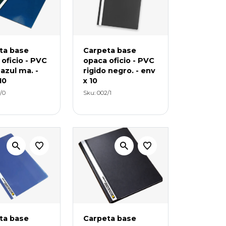
ta base
Carpeta base
oficio - PVC
opaca oficio - PVC
 azul ma. -
rigido negro. - env
10
x 10
/0
Sku: 002/1
ta base
Carpeta base