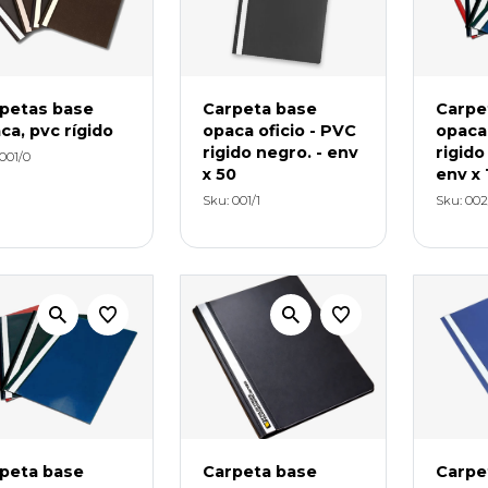
petas base
Carpeta base
Carpe
ca, pvc rígido
opaca oficio - PVC
opaca 
rigido negro. - env
rigido
001/0
x 50
env x 
Sku: 001/1
Sku: 002
peta base
Carpeta base
Carpe