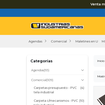
Venta m
Agendas
Comercial
Maletines en U
M
Categorías
Inicio
Agendas
(93)
Mostr
Agendas con Cierre
(24)
Comercial
(109)
Agendas Tapa Simple
(40)
Carpetas presupuesto - PVC
(4)
tela industrial
Agendas con Solapa
(6)
Carpeta c/mecanismos - PVC
(10)
Línea Premium Cuero
(6)