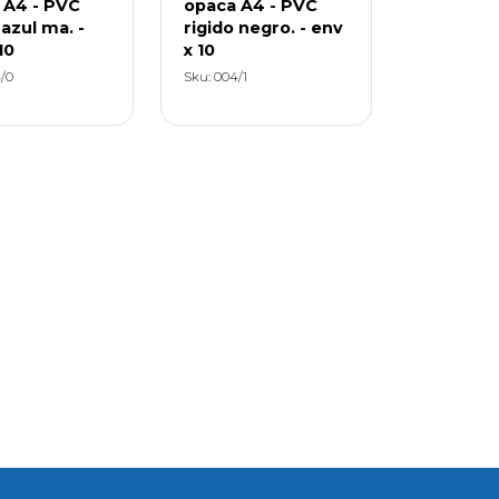
 A4 - PVC
opaca A4 - PVC
 azul ma. -
rigido negro. - env
10
x 10
/0
Sku: 004/1