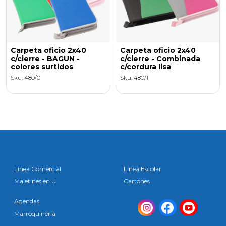
Carpeta oficio 2x40
Carpeta oficio 2x40
c/cierre - BAGUN -
c/cierre - Combinada
colores surtidos
c/cordura lisa
Sku: 480/0
Sku: 480/1
Línea Comercial
Línea Escolar
Maletines en U
Cartones
Agendas
Marroquinería