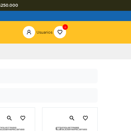
$250.000
0
Usuarios