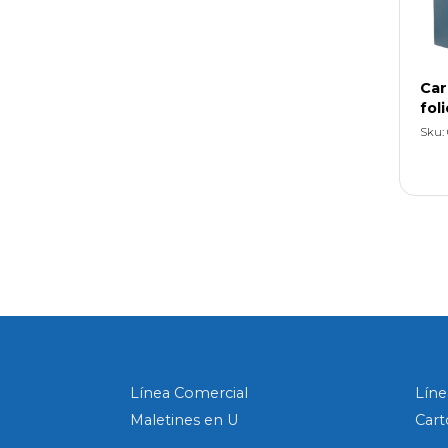
Car
fol
Sku:
Línea Comercial
Líne
Maletines en U
Cart