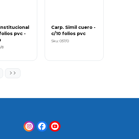
Institucional
Carp. Simil cuero -
folios pvc -
c/10 folios pvc
a
Sku: 057/0
/8