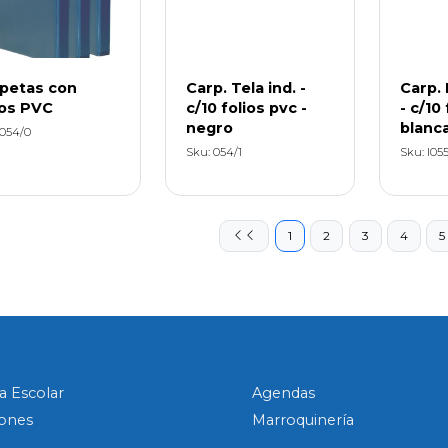
petas con
Carp. Tela ind. -
Carp. 
ios PVC
c/10 folios pvc -
- c/10 
negro
blanc
 054/0
Sku: 054/1
Sku: I055
1
2
3
4
5
a Escolar
Agendas
ones
Marroquinería