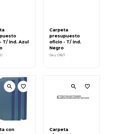
ta
Carpeta
puesto
presupuesto
- T/ ind. Azul
oficio - T/ ind.
o
Negro
/0
Sku: 016/1
ta con
Carpeta