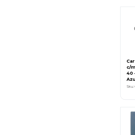
Car
c/m
40 
Azu
Sku: