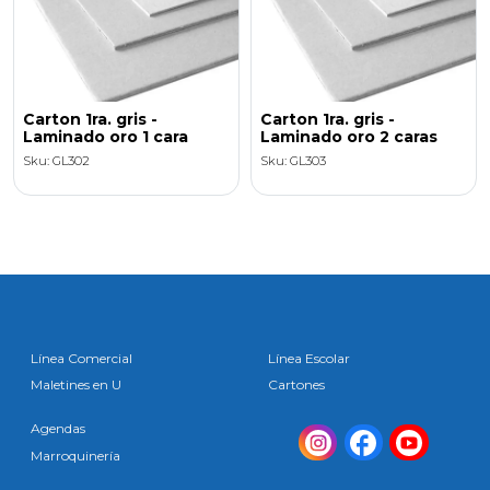
Carton 1ra. gris -
Carton 1ra. gris -
Laminado oro 1 cara
Laminado oro 2 caras
Sku: GL302
Sku: GL303
Línea Comercial
Línea Escolar
Maletines en U
Cartones
Agendas
Marroquinería