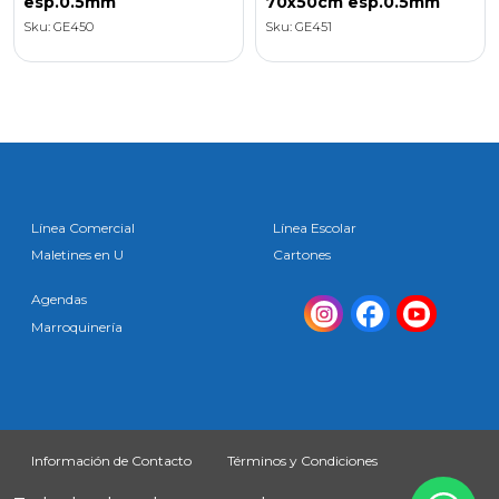
esp.0.5mm
70x50cm esp.0.5mm
Sku: GE450
Sku: GE451
Línea Comercial
Línea Escolar
Maletines en U
Cartones
Agendas
Marroquinería
Información de Contacto
Términos y Condiciones