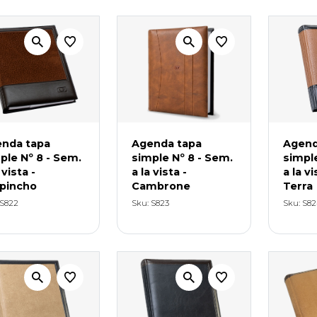
nda tapa
Agenda tapa
Agend
ple Nº 8 - Sem.
simple Nº 8 - Sem.
simple
 vista -
a la vista -
a la v
pincho
Cambrone
Terra
 S822
Sku: S823
Sku: S8