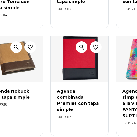
ro Terra con
tapa simple
con t
a simple
Sku: S815
Sku: S81
 S814
enda Nobuck
Agenda
Agend
 tapa simple
combinada
simple
Premier con tapa
a la vi
S818
simple
FANTA
SURT
Sku: S819
Sku: S82