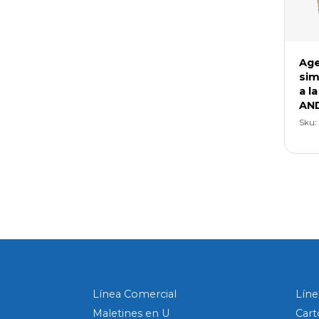
Age
sim
a l
AN
Sku:
Línea Comercial
Líne
Maletines en U
Cart