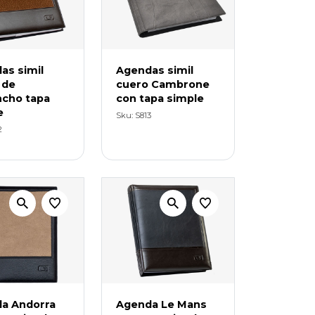
as simil
Agendas simil
 de
cuero Cambrone
ncho tapa
con tapa simple
e
Sku: S813
2
a Andorra
Agenda Le Mans