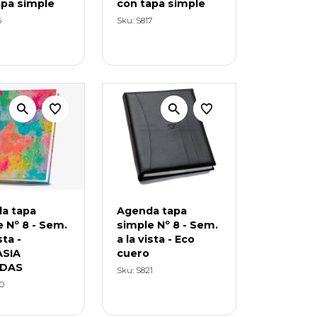
apa simple
con tapa simple
6
Sku: S817
a tapa
Agenda tapa
 Nº 8 - Sem.
simple Nº 8 - Sem.
sta -
a la vista - Eco
SIA
cuero
IDAS
Sku: S821
0