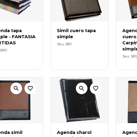
nda tapa
Simil cuero tapa
Agend
ple - FANTASIA
simple
cuero
RTIDAS
Carpi
Sku: S811
simpl
 S810
Sku: S81
nda simil
Agenda charol
Agend