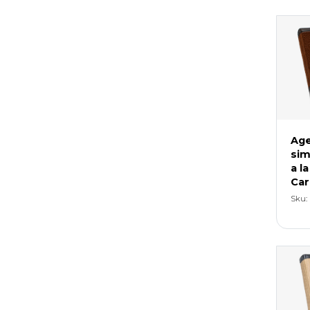
Age
sim
a la
Car
Sku: