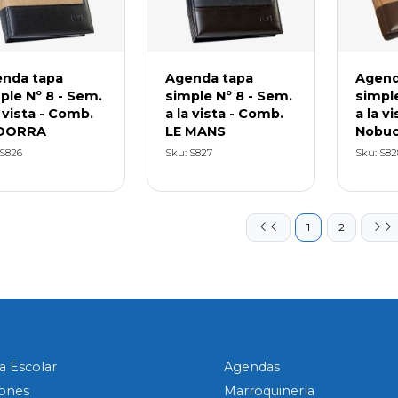
nda tapa
Agenda tapa
Agend
ple Nº 8 - Sem.
simple Nº 8 - Sem.
simple
a vista - Comb.
a la vista - Comb.
a la v
DORRA
LE MANS
Nobu
 S826
Sku: S827
Sku: S82
1
2
a Escolar
Agendas
ones
Marroquinería