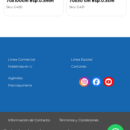
70x100cm esp.0.5mm
70x50 cm esp.0.5cm
Sku: G450
Sku: G451
Línea Comercial
Línea Escolar
Maletines en U
Cartones
Agendas
Marroquinería
Información de Contacto
Términos y Condiciones