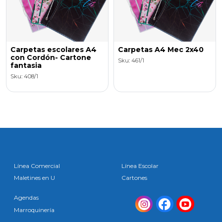
Carpetas escolares A4
Carpetas A4 Mec 2x40
con Cordón- Cartone
Sku: 461/1
fantasia
Sku: 408/1
Línea Comercial
Línea Escolar
Maletines en U
Cartones
Agendas
Marroquinería