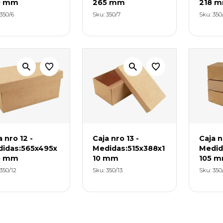
0 mm
265 mm
218 
350/6
Sku: 350/7
Sku: 350
a nro 12 -
Caja nro 13 -
Caja n
idas:565x495x
Medidas:515x388x1
Medid
5 mm
10 mm
105 
350/12
Sku: 350/13
Sku: 350