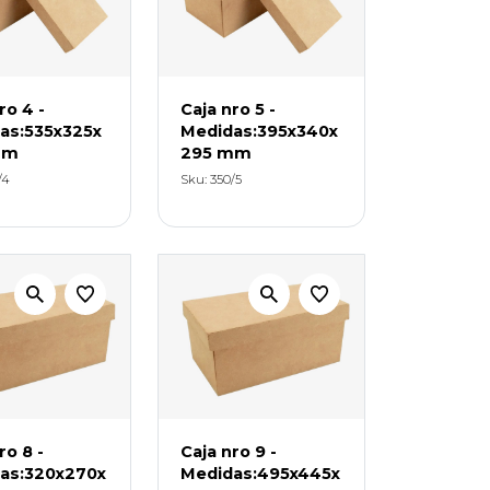
ro 4 -
Caja nro 5 -
as:535x325x
Medidas:395x340x
mm
295 mm
/4
Sku: 350/5
ro 8 -
Caja nro 9 -
as:320x270x
Medidas:495x445x