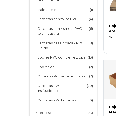
tela industrial
Cartone Fantasía Anillada
(1)
Maletines en U
(1)
Cartone Fantasía Espiralada
(1)
Carpetas con folios PVC
(4)
Caj
Repuestos e Índices
(15)
Carpetas con kismet - PVC
(6)
emb
tela industrial
Sku: 
Carpetas base opaca - PVC
(8)
Rígido
Sobres PVC con cierre zipper
(13)
Sobres en L
(2)
Cucardas Portacredenciales
(7)
Carpetas PVC -
(20)
institucionales
Carpetas PVC Forradas
(10)
Caj
Biblioratos PVC Forrados
(4)
Med
Maletines en U
(23)