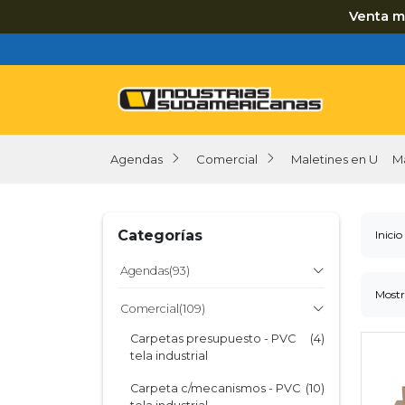
Venta m
Agendas
Comercial
Maletines en U
M
Categorías
Inicio
Agendas
(93)
Mostr
Agendas con Cierre
(24)
Comercial
(109)
Agendas Tapa Simple
(40)
Carpetas presupuesto - PVC
(4)
tela industrial
Agendas con Solapa
(6)
Carpeta c/mecanismos - PVC
(10)
Línea Premium Cuero
(6)