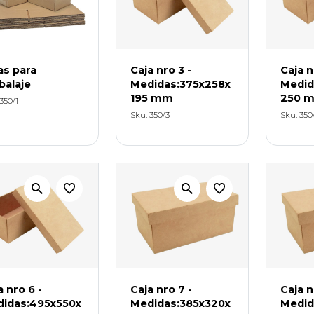
as para
Caja nro 3 -
Caja n
alaje
Medidas:375x258x
Medid
195 mm
250 
350/1
Sku: 350/3
Sku: 350
a nro 6 -
Caja nro 7 -
Caja n
idas:495x550x
Medidas:385x320x
Medid