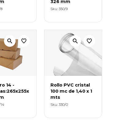
mm
326 mm
/8
Sku: 350/9
ro 14 -
Rollo PVC cristal
as:265x255x
100 mc de 1,40 x 1
mm
mts
/14
Sku: 330/0