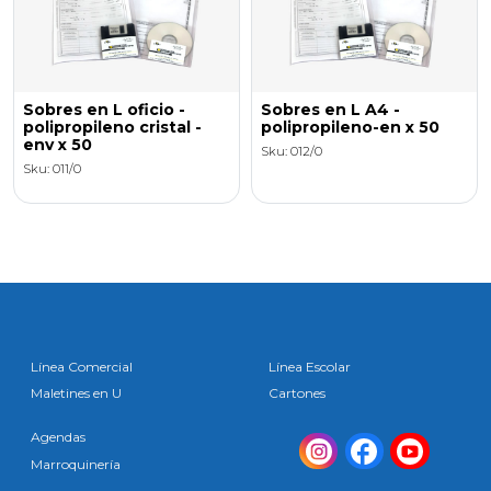
Sobres en L oficio -
Sobres en L A4 -
polipropileno cristal -
polipropileno-en x 50
env x 50
Sku: 012/0
Sku: 011/0
Línea Comercial
Línea Escolar
Maletines en U
Cartones
Agendas
Marroquinería