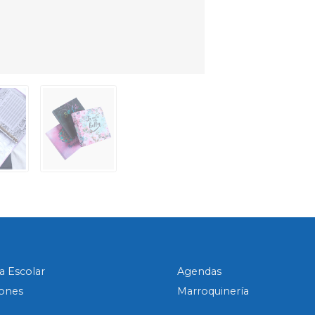
a Escolar
Agendas
ones
Marroquinería