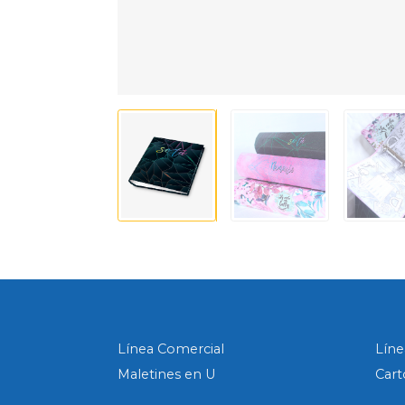
Línea Comercial
Líne
Maletines en U
Cart