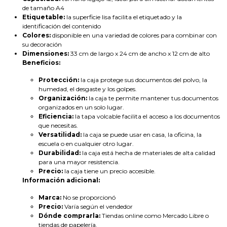
de tamaño A4
Etiquetable:
la superficie lisa facilita el etiquetado y la
identificación del contenido
Colores:
disponible en una variedad de colores para combinar con
su decoración
Dimensiones:
33 cm de largo x 24 cm de ancho x 12 cm de alto
Beneficios:
Protección:
la caja protege sus documentos del polvo, la
humedad, el desgaste y los golpes.
Organización:
la caja te permite mantener tus documentos
organizados en un solo lugar.
Eficiencia:
la tapa volcable facilita el acceso a los documentos
que necesitas.
Versatilidad:
la caja se puede usar en casa, la oficina, la
escuela o en cualquier otro lugar.
Durabilidad:
la caja está hecha de materiales de alta calidad
para una mayor resistencia.
Precio:
la caja tiene un precio accesible.
Información adicional:
Marca:
No se proporcionó
Precio:
Varía según el vendedor
Dónde comprarla:
Tiendas online como Mercado Libre o
tiendas de papelería.