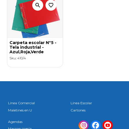
Carpeta escolar Nº5 -
Tela industrial -
Azul,Roja,Verde
Sku: 410/4
Línea Comercial
Línea Escolar
Maletines en U
Cartones
Agendas
Marroquinería