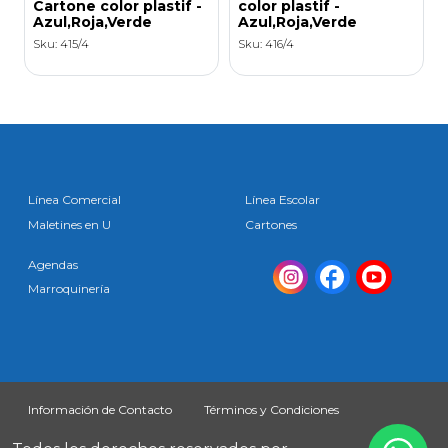
Cartone color plastif -
color plastif -
Azul,Roja,Verde
Azul,Roja,Verde
Sku: 415/4
Sku: 416/4
Línea Comercial
Línea Escolar
Maletines en U
Cartones
Agendas
Marroquinería
Información de Contacto
Términos y Condiciones